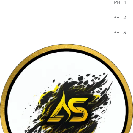
__PH_1__
__PH_2__
__PH_3__