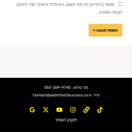
שמור בדפדפן זה את השם, האימייל והאתר שלי לפעם
הבאה שאגיב.
מס' טלפון : 055-269-9745
מייל : Contact@addiction2success.co.il
תקנון האתר