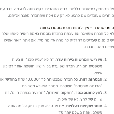
אל תסתפק בתשובות כלליות. בקש מסמכים. בקש חוזה לדוגמה. דבר עם
סוחרים שעובדים שם כרגע, לא רק עם אלה שהחברה מפנה אליהם.
סימני אזהרה – איך לזהות חברת נוסטרו גרועה
לא כל חברה שמציגה את עצמה כחברת נוסטרו באמת ראויה לאמון שלך.
יש סימנים שצריכים להדליק לך נורה אדומה מיד. אם אתה רואה אפילו
שניים מהם, תברח.
אין רישיון מרשות ניירות ערך
, זה לא "עניין טכני". זו בעיה
משפטית חמורה. חברה שפועלת בלי רישיון חושפת אותך לסיכון
אישי.
הבטחות רווח
, כל חברה שמבטיחה לך "10,000 ש"ח בחודש" או
"הכנסה מובטחת" משקרת. מסחר הוא לא משכורת.
לחץ לחתום מהר
, "המקום האחרון", "ההצעה נגמרת היום". זה
שיווק של לחץ, לא של איכות.
חוסר שקיפות בעלויות
, אם אתה לא מבין בדיוק על מה אתה
משלם, אתה משלם יותר מדי.