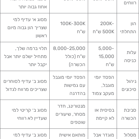
רווחים
אחוז גבוה יותר
מסוג א׳ עדיף למי
הון
200K-
100K-300K
שצריך הון גבוה מיום
התחלתי
500K ש"ח
ש"ח
ראשון
5,000-
8,000-25,000
תלוי ברמה שלך,
עלות
15,000
ש"ח (כולל
מתחיל ישלם יותר אבל
כניסה
ש"ח
הכשרה)
יקבל יותר
הפסד יומי
הפסד יומי מוגבל
ניהול
מסוג ב׳ עדיף לסוחרים
מוגבל,
עם גמישות
סיכונים
שצריכים מרווח לגדול
מעקב צמוד
בהדרגה
מנטורינג, חדר
סביבת
בסיסית או
מסוג ב׳ קריטי למי
מסחר, שיעורים
הכשרה
לא קיימת
שעדיין לא רווחי
שוטפים
מסלול
מוגדר אבל
מותאם אישית
מסוג ב׳ עדיף למי