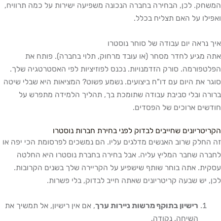
המשחק. לכן, הבחירה בחברה הנכונה משפיעה ישירות על כמה תרוויח,
ואפילו על האם תצליח בכלל.
איך נראה יום עבודה של סוחר נוסטרו
אתה מגיע לחדר מסחר (או עובד מרחוק, תלוי בחברה). פותח את
הפלטפורמה. סורק הזדמנויות. נכנס לפוזיציות לפי האסטרטגיה שלך.
סוגר את היום עם דו"ח ביצועים. נשמע פשוט? המציאות היא שבלי שיטה
ברורה ובלי סביבת עבודה שתומכת בך, תהליך הלמידה מתפרש על
חודשים ארוכים של הפסדים.
הקריטריונים שחייבים לבדוק לפני בחירת חברות נוסטרו
זה החלק שרוב האנשים מדלגים עליו. הם נמשכים לפרסומת הכי יפה או
לחברה שחבר המליץ עליה. אבל בחירה בחברת נוסטרו היא החלטה
עסקית. אתה בוחר שותף שישפיע על הקריירה שלך בשנים הקרובות.
לכן, יש שבעה קריטריונים שאתה חייב לבדוק, בלי פשרות.
רישיון בתוקף מרשות ניירות ערך
, אם אין רישיון, אל תמשיך את
השיחה. נקודה.