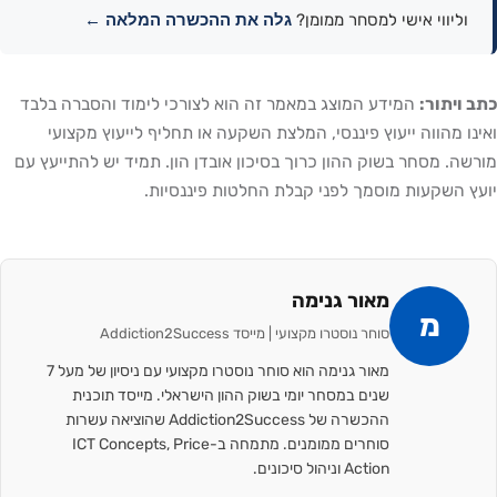
גלה את ההכשרה המלאה ←
וליווי אישי למסחר ממומן?
כתב ויתור:
המידע המוצג במאמר זה הוא לצורכי לימוד והסברה בלבד
ואינו מהווה ייעוץ פיננסי, המלצת השקעה או תחליף לייעוץ מקצועי
מורשה. מסחר בשוק ההון כרוך בסיכון אובדן הון. תמיד יש להתייעץ עם
יועץ השקעות מוסמך לפני קבלת החלטות פיננסיות.
מאור גנימה
מ
סוחר נוסטרו מקצועי | מייסד Addiction2Success
מאור גנימה הוא סוחר נוסטרו מקצועי עם ניסיון של מעל 7
שנים במסחר יומי בשוק ההון הישראלי. מייסד תוכנית
ההכשרה של Addiction2Success שהוציאה עשרות
סוחרים ממומנים. מתמחה ב-ICT Concepts, Price
Action וניהול סיכונים.