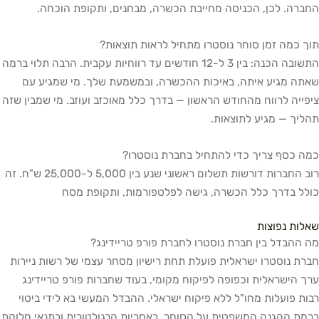
החברה. לכן, הכניסה מחייבת הכשרה, מבחנים, ותקופת הוכחה.
תוך כמה זמן סוחר נוסטרו מתחיל לראות תוצאות?
התשובה הכנה: בין 3 ל-12 חודשים עד רווחיות עקבית. הרבה תלוי ברמה
שאתה מגיע איתה, באיכות ההכשרה, ובמשמעת שלך. מי שמגיע עם
ציפייה לרווח מהחודש הראשון — בדרך כלל מאוכזב ועוזב. מי שמבין שזה
תהליך — מגיע לתוצאות.
כמה כסף צריך כדי להתחיל בחברת נוסטרו?
רוב החברות דורשות תשלום ראשוני שנע בין 5,000 ל-25,000 ש"ח. זה
כולל בדרך כלל הכשרה, גישה לפלטפורמות, ותקופת מסח
שאלות נפוצות
מה ההבדל בין חברת נוסטרו לחברת פורפ טריידינג?
חברת נוסטרו ישראלית פועלת תחת רישיון מסחר עצמי של רשות ניירות
ערך הישראלית וכפופה לפיקוח מקומי, בעוד שחברות פורפ טריידינג
רבות פועלות מחו"ל ללא פיקוח ישראלי. ההבדל המעשי בא לידי ביטוי
ברמת ההגנה המשפטית על הסוחר, באחריות הרגולטורית ובתנאי חלוקת