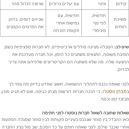
קידום
איטי
עם יעדים ברורים
שרוצה לגדול מהר
חודשית,
חודשית, עם
משיכת
שניהם דומים, בדוק
לפי סף
גמישות אחרי
רווחים
את הפרטים הקטנים
מינימלי
תקופת הוכחה
שים לב:
הטבלה מציגה מודלים ארכיטיפיים, לא חברות ספציפיות בשם.
הסיבה פשוטה, התנאים משתנים כל הזמן, וכל חברה מעדכנת את
ההצעה שלה. מה שלא משתנה הם הקריטריונים שלפיהם אתה צריך
לבדוק.
לפני שאתה נכנס לתהליך ההשוואה, חשוב שתדע בדיוק מה צפוי לך
מבחן נוסטרו
ב
, כי הרבה חברות דורשות מבחן כניסה, ואם לא תגיע מוכן,
תבזבז זמן וכסף.
שאלות שחובה לשאול חברות נוסטרו לפני חתימה
כאן ההבדל בין סוחר שנכנס בעיניים פקוחות לבין סוחר שמגלה הפתעות
אחרי שכבר שילם. לפני שאתה חותם על כל הסכם, שב מול נציג החברה