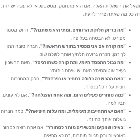
ושאל את השאלות האלה. אם הוא מתחמק, מטשטש, או לא עונה ישירות,
זה כל מה שאתה צריך לדעת.
"מה בדיוק חלוקת הרווחים, ומתי היא משתנה?"
, דרוש מסמך
מפורט, לא הבטחה בעל פה.
"מה קורה אם אני מפסיד בחודש הראשון?"
, חברה טובה תתן
לך זמן. חברה גרועה תלחיץ אותך לשלם שוב.
"מה גבול ההפסד היומי, ומה קורה כשחורגים?"
, האם החשבון
נעצר אוטומטית? האם יש שיחת ניתוח?
"האם ההכשרה כלולה במחיר או נפרדת?"
, חלק מהחברות
גובות על הכל בנפרד.
"כמה סוחרים פעילים היום, ומה אחוז ההצלחה?"
, אם לא עונים,
תבין למה.
"האם יש התחייבות מינימלית, ומה עלות היציאה?"
, כמה חברות
נועלות אותך בחוזה.
"באילו שווקים ומכשירים מותר לסחור?"
, אם אתה רוצה לסחור
באופציות ורק מניות מותרות, זה לא מתאים.