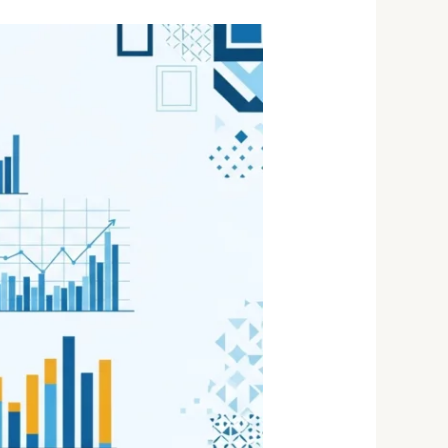
מנטור
מסחר
יומי
—
למה
אתה
חייב
אחד
ואיך
לבחור
2026