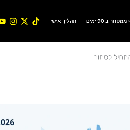
סחר ב 90 ימים
תהליך אישי
תחיל לסחור