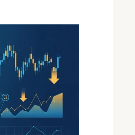
איך
להיות
סוחר
נוסטרו
בישראל
—
המדריך
השלם
2026