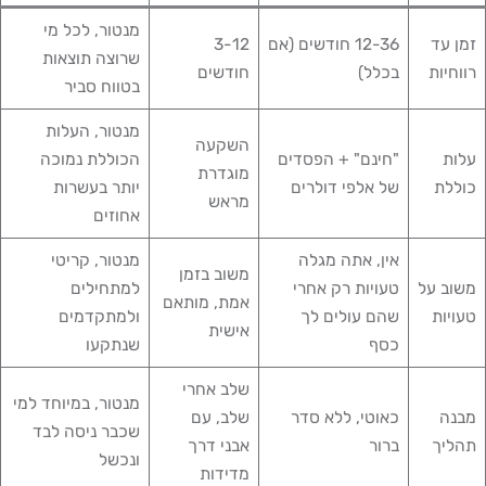
מנטור, לכל מי
זמן עד
12-36 חודשים (אם
3-12
שרוצה תוצאות
רווחיות
בכלל)
חודשים
בטווח סביר
מנטור, העלות
השקעה
עלות
"חינם" + הפסדים
הכוללת נמוכה
מוגדרת
כוללת
של אלפי דולרים
יותר בעשרות
מראש
אחוזים
אין, אתה מגלה
מנטור, קריטי
משוב בזמן
משוב על
טעויות רק אחרי
למתחילים
אמת, מותאם
טעויות
שהם עולים לך
ולמתקדמים
אישית
כסף
שנתקעו
שלב אחרי
מנטור, במיוחד למי
מבנה
כאוטי, ללא סדר
שלב, עם
שכבר ניסה לבד
תהליך
ברור
אבני דרך
ונכשל
מדידות