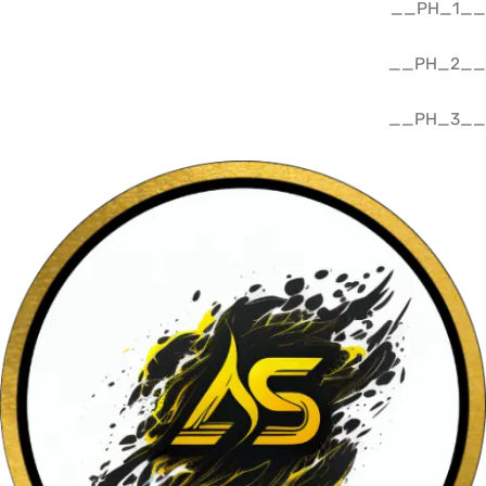
__PH_1__
__PH_2__
__PH_3__