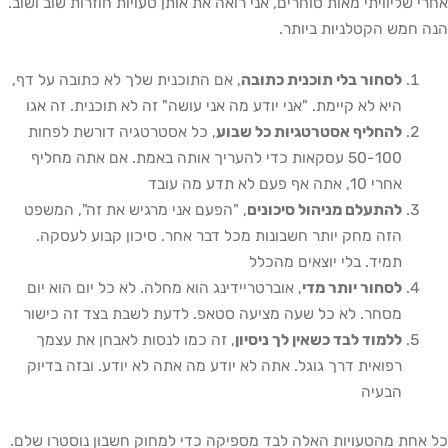
אחרי שליוויתי מאות סוחרים, אני רואה את אותן טעויות חוזרות שוב ושוב.
הנה חמש הקטלניות ביותר.
לסחור בלי תוכנית כתובה
, אם התוכנית שלך לא כתובה על דף,
היא לא קיימת. "אני יודע מה אני עושה" זה לא תוכנית. זה אגו
להחליף אסטרטגיות כל שבוע
, כל אסטרטגיה דורשת לפחות
50-100 עסקאות כדי להעריך אותה באמת. אם אתה מחליף
אחרי 10, אתה אף פעם לא תדע מה עובד
להתעלם מניהול סיכונים
, "הפעם אני מרגיש את זה", המשפט
הזה מחק יותר חשבונות מכל דבר אחר. סיכון קבוע לעסקה.
תמיד. בלי יוצאים מהכלל
לסחור יותר מדי
, אוברטריידינג הוא מחלה. לא כל יום הוא יום
מסחר. לא כל שעה מציעה סטאפ. לדעת לשבת בצד זה כישור
ללמוד לבד כשאין לך ניסיון
, זה כמו לנסות לאבחן את עצמך
רפואית דרך גוגל. אתה לא יודע מה אתה לא יודע. ובזה בדיוק
הבעיה
כל אחת מהטעויות האלה לבד מספיקה כדי למחוק חשבון נוסטרו שלם.