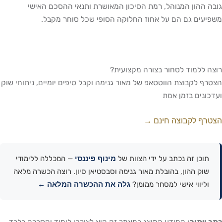
גובה ההון המנוהל, רמת הסיכון המאושרת ותנאי ההסכם האישי
משפיעים גם הם על אחוז החלוקה הסופי שכל סוחר מקבל.
רוצה ללמוד לסחור בצורה מקצועית?
הצטרף לקבוצת הווטסאפ של מאור גנימה וקבל טיפים יומיים, ניתוחי שוק
ועדכונים בזמן אמת
הצטרף לקבוצה חינם →
מינוף פיננסי
תוכן זה נכתב על ידי הצוות של
— המכללה ללימודי
שוק ההון, בהובלת מאור גנימה וסבסטיאן סיון. רוצה הכשרה מלאה
גלה את ההכשרה המלאה ←
וליווי אישי למסחר ממומן?
כתב ויתור:
המידע המוצג במאמר זה הוא לצורכי לימוד והסברה בלבד