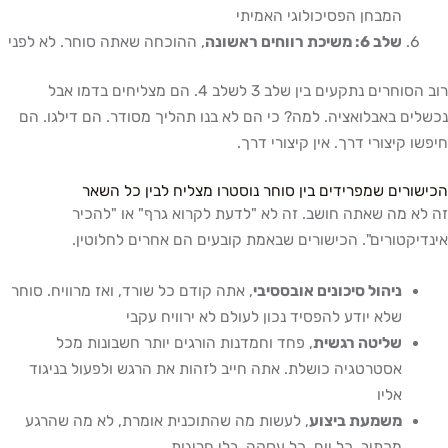
המבחן הפסיכולוגי האמיתי
שלב 6: משיכת רווחים ראשונה
, ההוכחה שאתה סוחר. לא לפני
רוב הסוחרים נתקעים בין שלב 3 לשלב 4. הם מצליחים בדמו אבל
נכשלים באבלואציה. למה? כי הם לא בנו תהליך מסודר. הם דילגו. הם
חיפשו קיצורי דרך. אין קיצורי דרך.
הכישורים שמפרידים בין סוחר נוסטרו מצליח לבין כל השאר
זה לא מה שאתה חושב. זה לא "לדעת לקרוא גרף" או "להכיר
אינדיקטורים". הכישורים שבאמת קובעים הם אחרים לחלוטין.
ניהול סיכונים אובססיבי
, אתה קודם כל שורד, ואז מרוויח. סוחר
שלא יודע להפסיד נכון לעולם לא ירוויח עקבי
שליטה רגשית
, פחד וחמדנות הורגים יותר חשבונות מכל
אסטרטגיה כושלת. אתה חייב לזהות את הרגש ולפעול בניגוד
אליו
משמעת ביצוע
, לעשות מה שהתוכנית אומרת, לא מה שהרגע
מכתיב. כל יום, כל עסקה, בלי חריגות