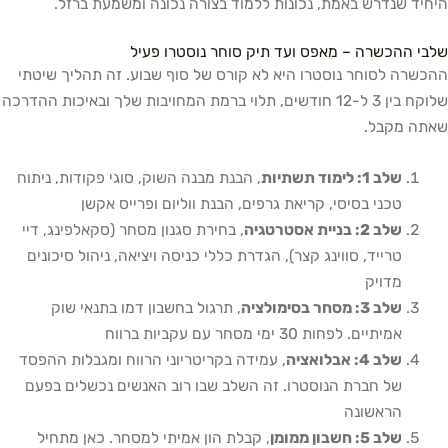
היחיד שנדרש באמת, נכונות ללמוד בצורה נכונה ומשמעת ברזל.
שלבי ההכשרה – מאפס ועד תיק סוחר נוסטרו פעיל
ההכשרה לסוחר נוסטרו היא לא קורס של סוף שבוע. זה תהליך שיטתי
שלוקח בין 3 ל-12 חודשים, תלוי ברמת המחויבות שלך ובאיכות ההדרכה
שאתה מקבל.
שלב 1: לימוד תשתיות
, הבנת מבנה השוק, סוגי פקודות, ניתוח
טכני בסיסי, קריאת גרפים, הבנת ווליום ופרייס אקשן
שלב 2: בניית אסטרטגיה
, בחירת סגנון מסחר (סקאלפינג, דיי
טרייד, סווינג קצר), הגדרת כללי כניסה ויציאה, ניהול סיכונים
מדויק
שלב 3: מסחר בסימולציה
, תרגול בחשבון דמו בתנאי שוק
אמיתיים. לפחות 30 ימי מסחר עם עקביות ברווח
שלב 4: אבלואציה
, עמידה בקריטריוני הרווח ומגבלות ההפסד
של חברת הנוסטרו. זה השלב שבו רוב האנשים נכשלים בפעם
הראשונה
שלב 5: חשבון ממומן
, קבלת הון אמיתי למסחר. כאן מתחיל