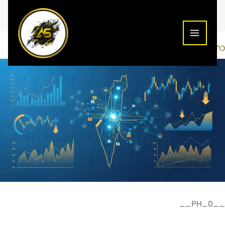
ילוג
תוכן
כתיבת תגובה
מדריכים למתחילים
Maor-Seo
/
/ מאת
__PH_0__