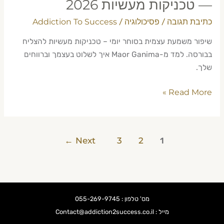
— טכניקות מעשיות 2026
כתיבת תגובה
פסיכולוגיה
Addiction To Success
/
/
שיפור משמעת עצמית בסוחר יומי – טכניקות מעשיות להצליח
בבורסה. למד מ-Maor Ganima איך לשלוט בעצמך וברווחים
שלך.
Read More »
←
Next
3
2
1
מס' טלפון : 055-269-9745
מייל : Contact@addiction2success.co.il