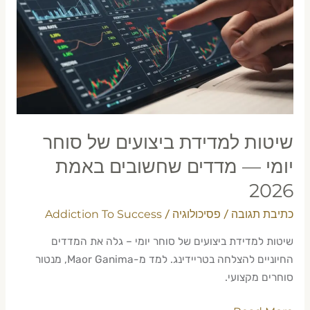
ביצועים
של
סוחר
יומי
—
מדדים
שחשובים
באמת
שיטות למדידת ביצועים של סוחר
2026
יומי — מדדים שחשובים באמת
2026
כתיבת תגובה
פסיכולוגיה
Addiction To Success
/
/
שיטות למדידת ביצועים של סוחר יומי – גלה את המדדים
החיוניים להצלחה בטריידינג. למד מ-Maor Ganima, מנטור
סוחרים מקצועי.