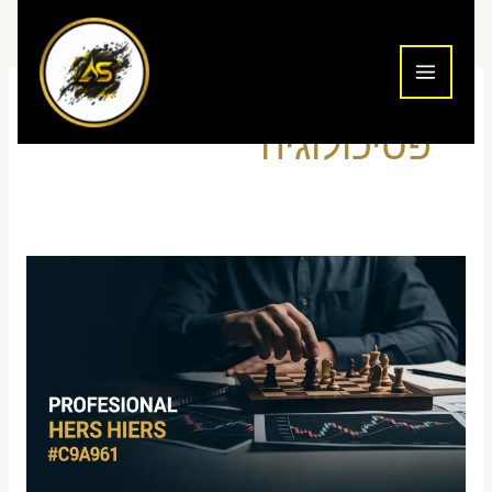
ילוג
תוכן
פסיכולוגיה
פיתוח
אינטואיציה
למסחר
יומי
דרך
תרגול
מנטלי
2026