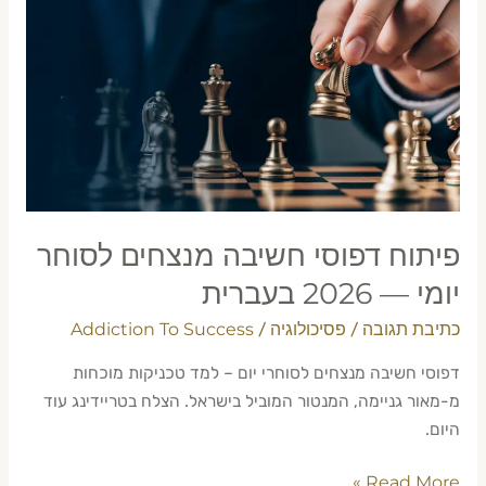
דפוסי
חשיבה
מנצחים
לסוחר
יומי
—
2026
בעברית
פיתוח דפוסי חשיבה מנצחים לסוחר
יומי — 2026 בעברית
כתיבת תגובה
פסיכולוגיה
Addiction To Success
/
/
דפוסי חשיבה מנצחים לסוחרי יום – למד טכניקות מוכחות
מ-מאור גניימה, המנטור המוביל בישראל. הצלח בטריידינג עוד
היום.
Read More »