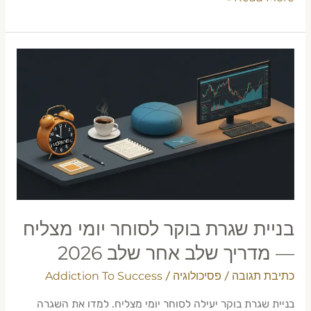
בניית
שגרת
בוקר
לסוחר
יומי
מצליח
—
מדריך
שלב
אחר
בניית שגרת בוקר לסוחר יומי מצליח
שלב
— מדריך שלב אחר שלב 2026
2026
כתיבת תגובה
פסיכולוגיה
Addiction To Success
/
/
בניית שגרת בוקר יעילה לסוחר יומי מצליח. למדו את השגרה