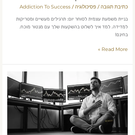
כתיבת תגובה
פסיכולוגיה
Addiction To Success
/
/
בניית משמעת עצמית לסוחר יום: תרגילים מעשיים ומטריקות
למדידה. למד איך לשלוט בהשקעות שלך עם מנטור מוכח.
בחינם!
Read More »
מדיטציה
ומיינדפולנס
לסוחרי
יום
—
שליטה
בלחץ
2026