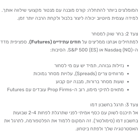
המומלצים ביותר להתחלה: קורס מובנה עם מנטור מקצועי שילווה אותך.
למידה עצמית מיוטיוב יכולה ליצור בלבול ולקחת הרבה יותר זמן.
צעד 2: בחר שוק למסחר
למתחילים אנחנו ממליצים על
חוזים עתידיים (Futures)
, ספציפית מדד
ה-Nasdaq (NQ) או S&P 500 (ES). הסיבות:
נזילות גבוהה, תמיד יש עם מי לסחור
מרווחים צרים (Spreads), עלויות מסחר נמוכות
שעות מסחר ברורות, מבנה יום קבוע
מתאים לתיקי מימון, רוב ה-Prop Firms עובדים עם Futures
צעד 3: תרגל בחשבון דמו
אל תיכנס לשוק עם כסף אמיתי לפני שתרגלת לפחות 2-4 שבועות
בחשבון דמו (סימולטור). זה המקום ללמוד את הפלטפורמה, לתרגל את
האסטרטגיה שלך ולפתח ביטחון.