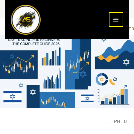
ילוג
תוכן
כתיבת תגובה
מדריכים למתחילים
מסחר יומי
Maor-Seo
/
,
/ מאת
__PH_0__