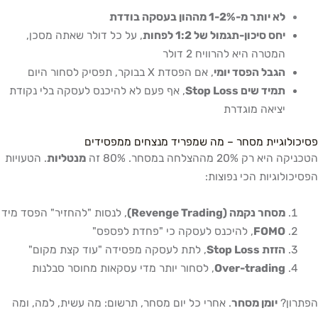
לא יותר מ-1-2% מההון בעסקה בודדת
יחס סיכון-תגמול של 1:2 לפחות
, על כל דולר שאתה מסכן,
המטרה היא להרוויח 2 דולר
הגבל הפסד יומי
, אם הפסדת X בבוקר, תפסיק לסחור היום
תמיד שים Stop Loss
, אף פעם לא להיכנס לעסקה בלי נקודת
יציאה מוגדרת
פסיכולוגיית מסחר – מה שמפריד מנצחים ממפסידים
הטכניקה היא רק 20% מההצלחה במסחר. 80% זה
מנטליות
. הטעויות
הפסיכולוגיות הכי נפוצות:
מסחר נקמה (Revenge Trading)
, לנסות "להחזיר" הפסד מיד
FOMO
, להיכנס לעסקה כי "פחדת לפספס"
הזזת Stop Loss
, לתת לעסקה מפסידה "עוד קצת מקום"
Over-trading
, לסחור יותר מדי עסקאות מחוסר סבלנות
הפתרון?
יומן מסחר
. אחרי כל יום מסחר, תרשום: מה עשית, למה, ומה