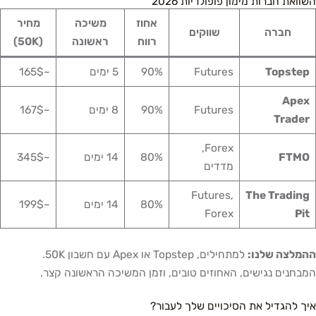
השוואת חברות מימון פופולריות 2026
אחוז
משיכה
מחיר
חברה
שווקים
רווח
ראשונה
(50K)
Topstep
Futures
90%
5 ימים
~165$
Apex
Futures
90%
8 ימים
~167$
Trader
Forex,
FTMO
80%
14 ימים
~345$
מדדים
Futures,
The Trading
80%
14 ימים
~199$
Forex
Pit
ההמלצה שלנו:
למתחילים, Topstep או Apex עם חשבון 50K.
המבחנים נגישים, האחוזים טובים, וזמן המשיכה הראשונה קצר.
איך להגדיל את הסיכויים שלך לעבור?