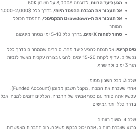
הגע ליעד הרווח
, לדוגמה 3,000$ על חשבון 50K
אל תעבור את הגבלת ההפסד היומי
, בדרך כלל 1,000-2,000$
אל תעבור את ה-Drawdown המקסימלי
, ההפסד הכולל
המותר
סחור לפחות X ימים
, בדרך כלל 5-10 ימי מסחר מינימום
טיפ קריטי:
אל תנסה להגיע ליעד מהר. סוחרים שממהרים בדרך כלל
נכשלים. עדיף לקחת 15-20 ימים ולהגיע בצורה עקבית מאשר לנסות
תוך 3 ימים ולהישרף.
שלב 3: קבל חשבון ממומן
אחרי שעברת את המבחן, מקבל חשבון ממומן (Funded Account).
עכשיו אתה סוחר עם כסף אמיתי של החברה. הכללים דומים למבחן אבל
בדרך כלל יותר גמישים.
שלב 4: משוך רווחים
ברגע שצברת רווחים, אתה יכול לבקש משיכה. רוב החברות מאפשרות: