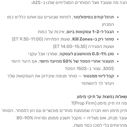
הנה מה שעובד אצל הסוחרים המצליחים שלנו ב-A2S:
תרגל קודם בסימולטור
, לפחות שבועיים עם אותם כללים כמו
המבחן
הגבל ל-1-2 עסקאות ביום
, איכות על כמות
סחור רק ב-Kill Zones
, שעות הפתיחה (9:30-11:00 ET)
ושעות הסגירה (14:00-15:30 ET)
סכן 0.5-1% מהחשבון לעסקה
, שמרני אבל עקבי
תעצור אחרי הפסד של 50% מהיעד היומי
, אם היעד היומי
300$, עצור ב-150$ הפסד
קבל ליווי ממנטור
— סוחר מנוסה שיבדוק את העסקאות שלך
ויעזור לך להשתפר
שאלות נפוצות על תיקי מימון
מה זה תיק מימון (Prop Firm)?
תיק מימון הוא חברה שמממנת סוחרים מוכשרים עם הון למסחר. הסוחר
עובר מבחן, ואם מצליח — מקבל חשבון ממומן ומרוויח 80-90%
מהרווחים בלי לסכן כסף משלו.