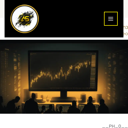
ילוג
תוכן
כתיבת תגובה
מדריכים למתחילים
תיקי מימון (נוסטרו)
/
,
/ מאת
Maor-Seo
__PH_0__